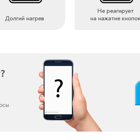
Не реагирует
Долгий нагрев
на нажатие кнопо
у?
росы