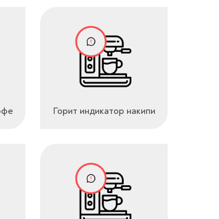
офе
Горит индикатор накипи