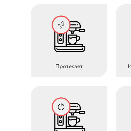
Протекает
И