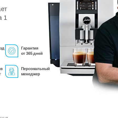
ает
а 1
зд
Гарантия
от 365 дней
ов
Персональный
т
менеджер
кунд