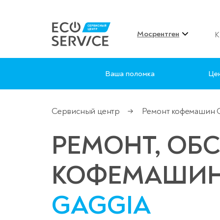
Мосрентген
К
Ваша поломка
Це
Сервисный центр
Ремонт кофемашин G
→
РЕМОНТ, ОБ
КОФЕМАШИ
GAGGIA