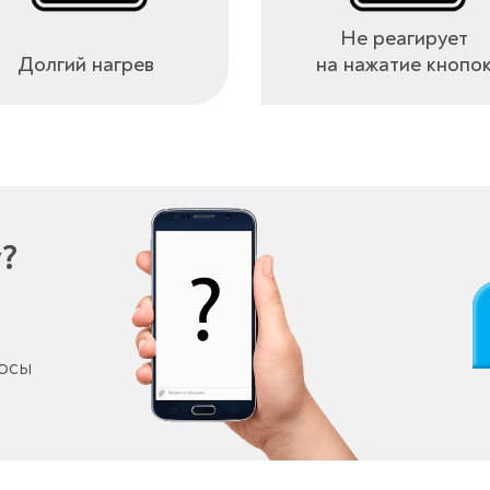
Не реагирует
Долгий нагрев
на нажатие кнопо
у?
росы