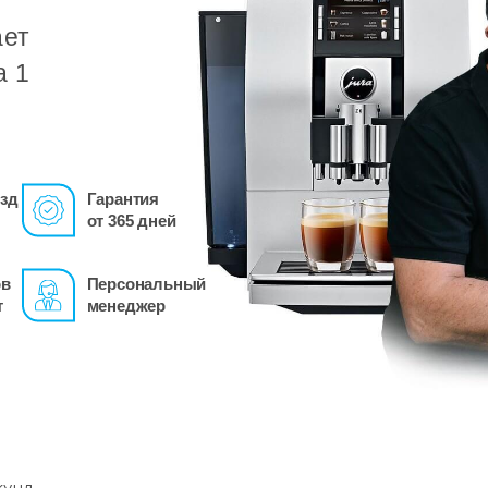
ает
а 1
зд
Гарантия
от 365 дней
ов
Персональный
т
менеджер
кунд