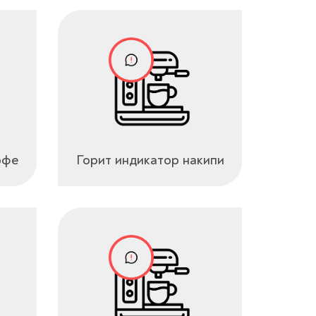
офе
Горит индикатор накипи