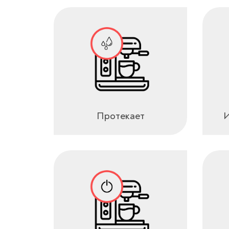
Протекает
И